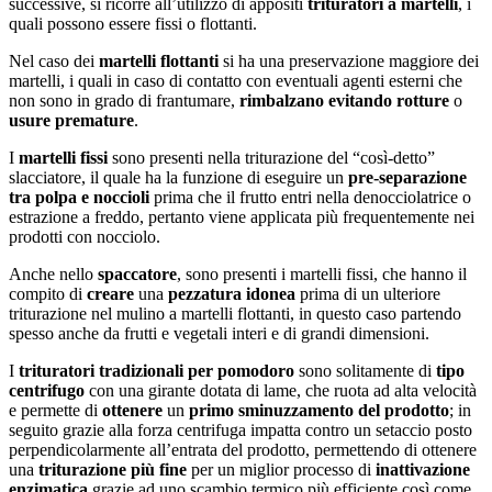
successive, si ricorre all’utilizzo di appositi
trituratori a martelli
, i
quali possono essere fissi o flottanti.
Nel caso dei
martelli flottanti
si ha una preservazione maggiore dei
martelli, i quali in caso di contatto con eventuali agenti esterni che
non sono in grado di frantumare,
rimbalzano evitando rotture
o
usure
premature
.
I
martelli fissi
sono presenti nella triturazione del “così-detto”
slacciatore, il quale ha la funzione di eseguire un
pre-separazione
tra polpa e noccioli
prima che il frutto entri nella denocciolatrice o
estrazione a freddo, pertanto viene applicata più frequentemente nei
prodotti con nocciolo.
Anche nello
spaccatore
, sono presenti i martelli fissi, che hanno il
compito di
creare
una
pezzatura idonea
prima di un ulteriore
triturazione nel mulino a martelli flottanti, in questo caso partendo
spesso anche da frutti e vegetali interi e di grandi dimensioni.
I
trituratori tradizionali
per pomodoro
sono solitamente di
tipo
centrifugo
con una girante dotata di lame, che ruota ad alta velocità
e permette di
ottenere
un
primo sminuzzamento del prodotto
; in
seguito grazie alla forza centrifuga impatta contro un setaccio posto
perpendicolarmente all’entrata del prodotto, permettendo di ottenere
una
triturazione più fine
per un miglior processo di
inattivazione
enzimatica
grazie ad uno scambio termico più efficiente così come