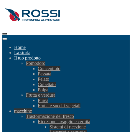
Home
La storia
Il tuo prodotto
Pomodoro
Concentrato
Passata
Pelato
Cubettato
Polpa
Frutta e verdura
Purea
Frutta e succhi vegetali
macchine
Trasformazione del fresco
Ricezione lavaggio e cernita
Sistemi di ricezione