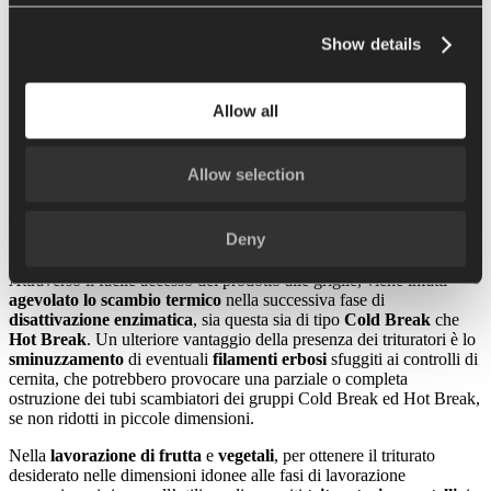
Home
Show details
macchine
Trasformazione del fresco
Trasformazione
Trituratori
Allow all
Il
trituratore in linea
consente di
sminuzzare il prodotto
, in modo
grossolano o molto fine, utilizzando differenti configurazioni e
Allow selection
tipologie di griglie. L’
applicazione dei trituratori
va dal settore del
pomodoro
ad
alcuni tipi di frutta
con e senza nocciolo fino ai
vegetali
. Questa fase risulta fondamentale per i successivi stadi di
Deny
lavorazione.
Attraverso il facile accesso del prodotto alle griglie, viene infatti
agevolato lo scambio termico
nella successiva fase di
disattivazione enzimatica
, sia questa sia di tipo
Cold Break
che
Hot Break
. Un ulteriore vantaggio della presenza dei trituratori è lo
sminuzzamento
di eventuali
filamenti erbosi
sfuggiti ai controlli di
cernita, che potrebbero provocare una parziale o completa
ostruzione dei tubi scambiatori dei gruppi Cold Break ed Hot Break,
se non ridotti in piccole dimensioni.
Nella
lavorazione di frutta
e
vegetali
, per ottenere il triturato
desiderato nelle dimensioni idonee alle fasi di lavorazione