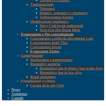
Lavatrici e cernitrici
Trasformazione
Trituratori
Pelatrici, polpatrici e cubettatrici
Turboestrattori Eureka
Disattivazione enzimatica
Hot e Cold break tradizionali
Next Gen Hot Break Metis
Evaporazione e Pre-concentrazione
Concentratori a pellicola discendente Loki
Concentratori ibridi Thor
Concentratori forzati
Evaporatore Elettra
Conservazione
Sterilizzatori e pastorizzatori
Riempitrici asettiche
Riempitrice bag in drum e bag in bin Argo
Riempitrice bag in box Alya
Retail packaging
Formulazione e cottura
Cucina all in one Chef
News
Assistenza
Contatti