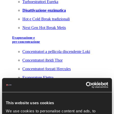
Turboestrattori Eureka
Disattivazione enzimatica
Hot e Cold Break tradizionali
Next Gen Hot Break Metis
Evaporazione e
pre-concentrazione
Concentratori a pellicola discendente Loki
Concentratori ibridi Thor
Concentratori forzati Hercules
Evaporatore Elettra
Conservazione
Sterilizzatori e pastorizzatori
This website uses cookies
Riempitrici asettiche
We use cookies to personalise content and ads, to