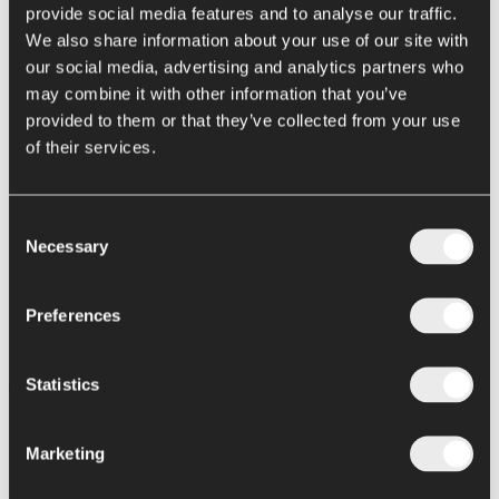
Riempitrici bag in drum e bag in bin Argo
provide social media features and to analyse our traffic.
We also share information about your use of our site with
Riempitrice bag in box Alya
our social media, advertising and analytics partners who
Retail packaging
may combine it with other information that you’ve
provided to them or that they’ve collected from your use
Formulazione e cottura
of their services.
Cucina all in one Chef
News
Consent
Assistenza
Contatti
Necessary
Selection
Preferences
Statistics
Triturazione
Spaccatore
Marketing
Trituratore centrifugo
Trituratore a martelli