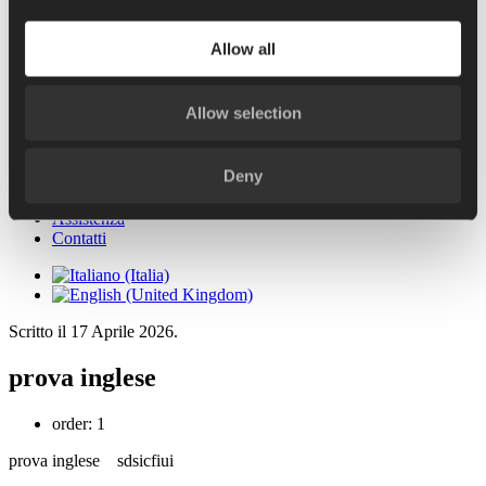
Riempitrici bag in drum e bag in bin Argo
Riempitrice bag in box Alya
Allow all
Retail packaging
Allow selection
Formulazione e cottura
Cucina all in one Chef
Deny
News
Assistenza
Contatti
Scritto il
17 Aprile 2026
.
prova inglese
order:
1
prova inglese sdsicfiui