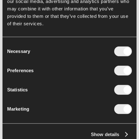
our social media, advertising and analytics partners who
Turboestrattori Eureka
may combine it with other information that you’ve
Disattivazione enzimatica
provided to them or that they’ve collected from your use
Hot e Cold Break tradizionali
of their services.
Next Gen Hot Break Metis
Consent
Evaporazione e
pre-concentrazione
Necessary
Selection
Concentratori a pellicola discendente Loki
Preferences
Concentratori ibridi Thor
Concentratori forzati Hercules
Statistics
Evaporatore Elettra
Conservazione
Marketing
Sterilizzatori e pastorizzatori
Riempitrici asettiche
Show details