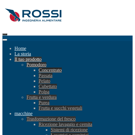
Home
La storia
Il tuo prodotto
Pomodoro
Concentrato
Passata
Pelato
Cubettato
Polpa
Frutta e verdura
Purea
Frutta e succhi vegetali
macchine
Trasformazione del fresco
Ricezione lavaggio e cernita
Sistemi di ricezione