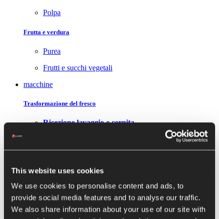
Polpa
Frutta e verdura
Purea
Frutti e succhi vegetali
macchine
Trasformazione del fresco
Ricezione lavaggio e cernita
Sistemi di ricezione
Lavatrici e cernitrici
This website uses cookies
Trasformazione
We use cookies to personalise content and ads, to
Trituratori
provide social media features and to analyse our traffic.
Pelatrici, polpatrici e cubettatrici
We also share information about your use of our site with