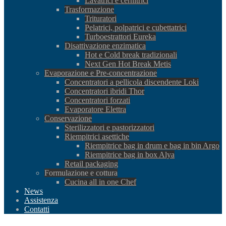
Lavatrici e cernitrici
Trasformazione
Trituratori
Pelatrici, polpatrici e cubettatrici
Turboestrattori Eureka
Disattivazione enzimatica
Hot e Cold break tradizionali
Next Gen Hot Break Metis
Evaporazione e Pre-concentrazione
Concentratori a pellicola discendente Loki
Concentratori ibridi Thor
Concentratori forzati
Evaporatore Elettra
Conservazione
Sterilizzatori e pastorizzatori
Riempitrici asettiche
Riempitrice bag in drum e bag in bin Argo
Riempitrice bag in box Alya
Retail packaging
Formulazione e cottura
Cucina all in one Chef
News
Assistenza
Contatti